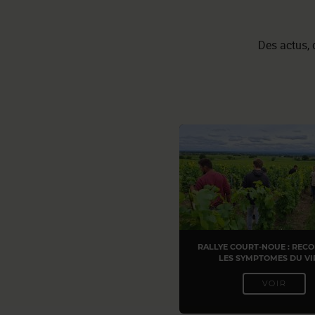
Des actus, d
RALLYE COURT-NOUE : REC
LES SYMPTOMES DU VI
VOIR