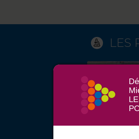
LES
Dé
Mi
LE
PO
BIOCHAR
VOIR