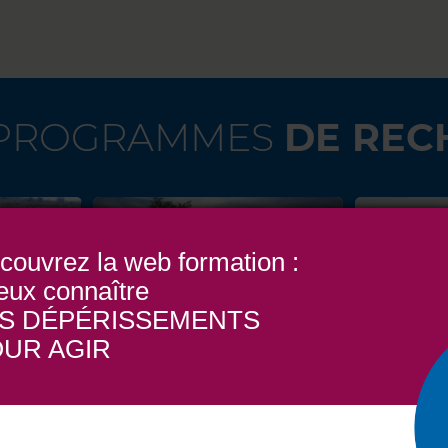
 PROGRAMMES
DE REC
couvrez la web formation :
eux connaître
S DÉPÉRISSEMENTS
UR AGIR
S
ECOVITIVERT
F
VOIR