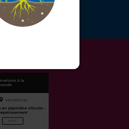
TIONS
mations à la
mande
Montélimar
en pépinière viticole -
épérissement
VOIR