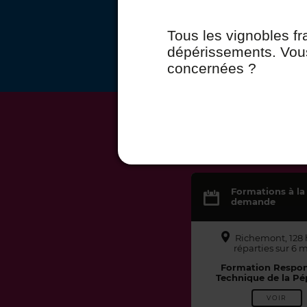
Tous les vignobles fr
dépérissements. Vou
concernées ?
LE
Formations à la
demande
Richemont, 128 
réparties sur 6 
Formation Respon
Technique de la Pé
VOIR