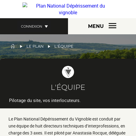
Aller
au
contenu
principal
MENU
CONNEXION
FIL
LE PLAN
L'ÉQUIPE
D'ARIANE
L'ÉQUIPE
Pilotage du site, vos interlocuteurs.
Le Plan National Dépérissement du Vignoble est conduit par
une équipe de huit directeurs techniques d’interprofessions, en
charge des 3 axes. Il est piloté par Anastasia Rocque, déléguée