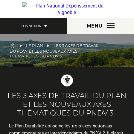
Aller
au
contenu
principal
MENU
CONNEXION
FIL
LE PLAN
LES 3 AXES DE TRAVAIL
DU PLAN ET LES NOUVEAUX AXES
D'ARIANE
THÉMATIQUES DU PNDV 3 !
LES 3 AXES DE TRAVAIL DU PLAN
ET LES NOUVEAUX AXES
THÉMATIQUES DU PNDV 3 !
Le Plan Durabilité conserve les trois axes nationaux
complémentaires et interdépendants du PNDV 2, il élargit