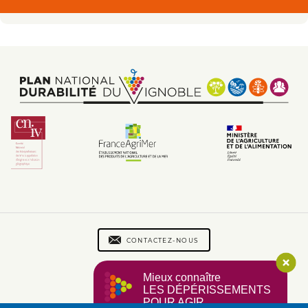
Footer
Footer
menu
CONTACTEZ-NOUS
menu
PLAN DU SITE
Mieux connaître
2
MENTIONS LÉGALES
LES DÉPÉRISSEMENTS
CGU
POUR AGIR