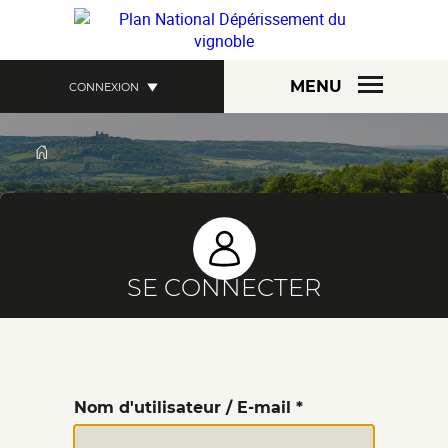
Aller
au
contenu
principal
MENU
CONNEXION
FIL
D'ARIANE
SE CONNECTER
Nom d'utilisateur / E-mail