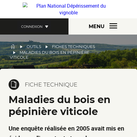
Aller
au
contenu
principal
MENU
CONNEXION
FIL
OUTILS
FICHES TECHNIQUES
MALADIES DU BOIS EN PÉPINIÈRE
D'ARIANE
VITICOLE
FICHE TECHNIQUE
Maladies du bois en
pépinière viticole
Une enquête réalisée en 2005 avait mis en