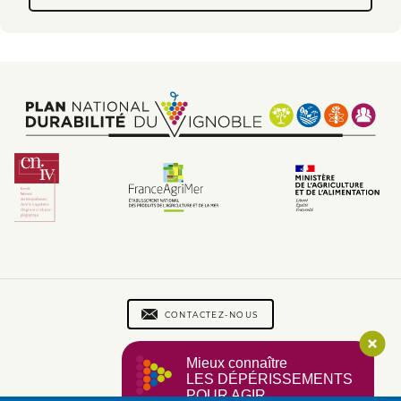
Footer
Footer
menu
CONTACTEZ-NOUS
menu
PLAN DU SITE
Mieux connaître
2
MENTIONS LÉGALES
LES DÉPÉRISSEMENTS
CGU
POUR AGIR