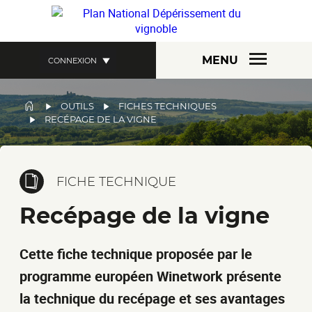
Aller
au
contenu
principal
MENU
CONNEXION
FIL
OUTILS
FICHES TECHNIQUES
RECÉPAGE DE LA VIGNE
D'ARIANE
FICHE TECHNIQUE
Recépage de la vigne
Cette fiche technique proposée par le
programme européen Winetwork présente
la technique du recépage et ses avantages