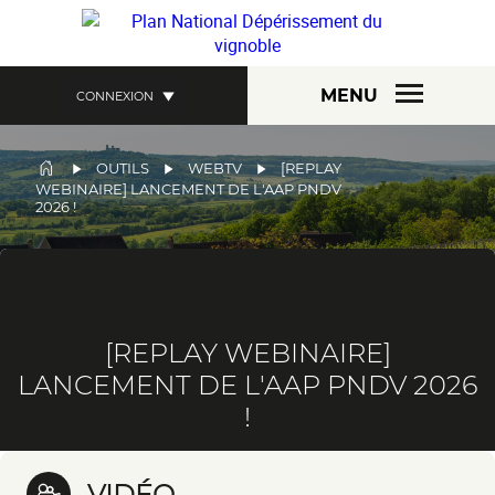
Aller
au
contenu
principal
MENU
CONNEXION
FIL
OUTILS
WEBTV
[REPLAY
WEBINAIRE] LANCEMENT DE L'AAP PNDV
D'ARIANE
2026 !
[REPLAY WEBINAIRE]
LANCEMENT DE L'AAP PNDV 2026
!
VIDÉO