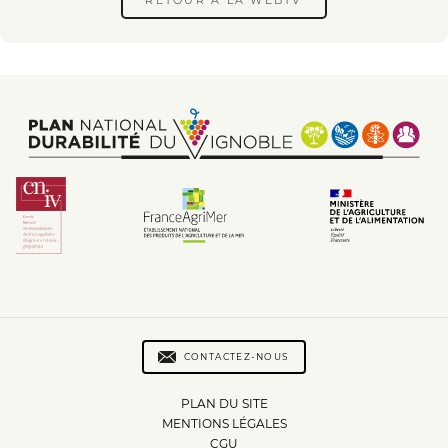
Footer
Footer
menu
CONTACTEZ-NOUS
menu
PLAN DU SITE
2
MENTIONS LÉGALES
CGU