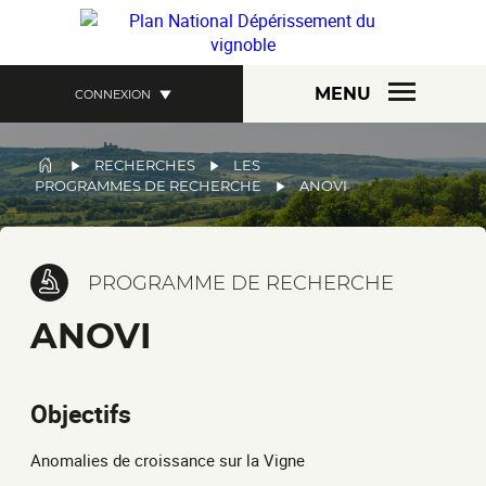
Aller
au
contenu
principal
MENU
CONNEXION
FIL
RECHERCHES
LES
PROGRAMMES DE RECHERCHE
ANOVI
D'ARIANE
PROGRAMME DE RECHERCHE
ANOVI
Objectifs
Anomalies de croissance sur la Vigne