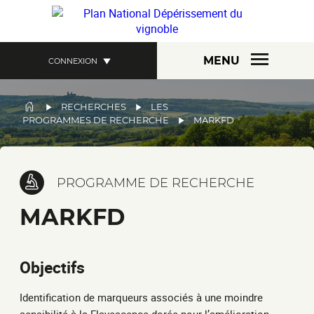
Aller
au
contenu
principal
MENU
CONNEXION
FIL
RECHERCHES
LES
PROGRAMMES DE RECHERCHE
MARKFD
D'ARIANE
PROGRAMME DE RECHERCHE
MARKFD
Objectifs
Identification de marqueurs associés à une moindre