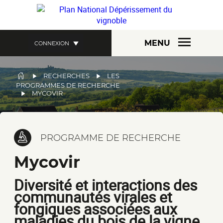
Aller
au
contenu
principal
MENU
CONNEXION
FIL
RECHERCHES
LES
PROGRAMMES DE RECHERCHE
D'ARIANE
MYCOVIR
PROGRAMME DE RECHERCHE
Mycovir
Diversité et interactions des
communautés virales et
fongiques associées aux
maladies du bois de la vigne