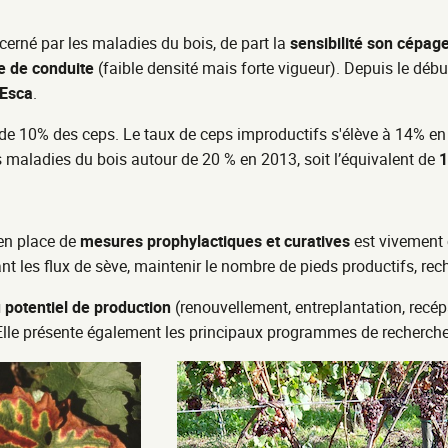
cerné par les maladies du bois, de part la
sensibilité son cépage
 de conduite
(faible densité mais forte vigueur). Depuis le dé
Esca
.
e 10% des ceps. Le taux de ceps improductifs s'élève à 14% en 
es maladies du bois autour de 20 % en 2013, soit l’équivalent de
1
 en place de
mesures prophylactiques et curatives
est vivement c
ant les flux de sève, maintenir le nombre de pieds productifs, rec
 potentiel de production
(renouvellement, entreplantation, recép
 Elle présente également les principaux programmes de recherch