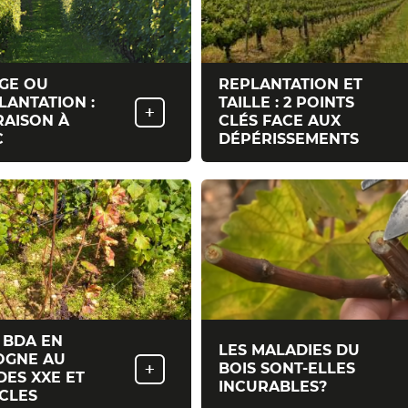
GE OU
REPLANTATION ET
LANTATION :
TAILLE : 2 POINTS
+
AISON À
CLÉS FACE AUX
C
DÉPÉRISSEMENTS
/ BDA EN
LES MALADIES DU
OGNE AU
+
BOIS SONT-ELLES
DES XXE ET
INCURABLES?
ÈCLES