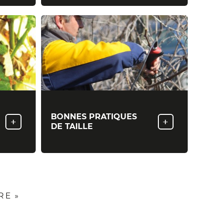
BONNES PRATIQUES
+
+
DE TAILLE
RE
RE »