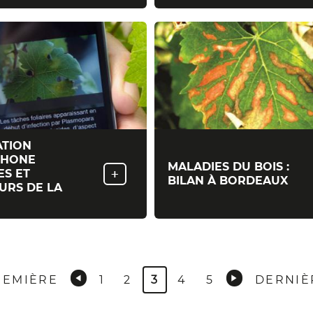
ATION
PHONE
MALADIES DU BOIS :
+
ES ET
BILAN À BORDEAUX
URS DE LA
MIÈRE
REMIÈRE
PAGE
1
PAGE
2
PAGE
3
PAGE
4
PAGE
5
DERNIÈ
DERNIÈ
E
ACTUELLE
PAGE