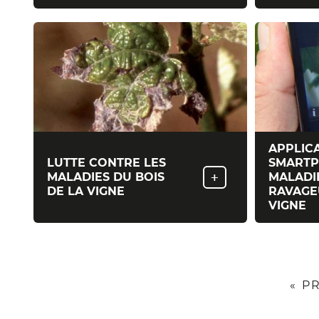
APPLIC
LUTTE CONTRE LES
SMART
+
MALADIES DU BOIS
MALADI
DE LA VIGNE
RAVAGE
VIGNE
Pagination
PRE
« P
«
»
PAG