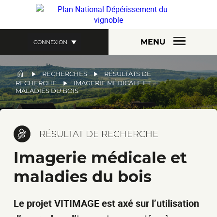
Aller
au
contenu
principal
MENU
CONNEXION
FIL
RECHERCHES
RÉSULTATS DE
RECHERCHE
IMAGERIE MÉDICALE ET
D'ARIANE
MALADIES DU BOIS
RÉSULTAT DE RECHERCHE
Imagerie médicale et
maladies du bois
Le projet VITIMAGE est axé sur l’utilisation